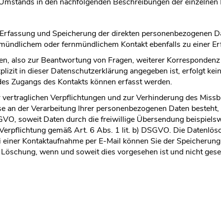
s Umstands in den nachfolgenden Beschreibungen der einzelnen
rfassung und Speicherung der direkten personenbezogenen Date
i mündlichem oder fernmündlichem Kontakt ebenfalls zu einer 
n, also zur Beantwortung von Fragen, weiterer Korrespondenz 
plizit in dieser Datenschutzerklärung angegeben ist, erfolgt ke
 des Zugangs des Kontakts können erfasst werden.
r vertraglichen Verpflichtungen und zur Verhinderung des Miss
sse an der Verarbeitung Ihrer personenbezogenen Daten besteht,
SGVO, soweit Daten durch die freiwillige Übersendung beispielsw
 Verpflichtung gemäß Art. 6 Abs. 1 lit. b) DSGVO. Die Datenlös
i einer Kontaktaufnahme per E-Mail können Sie der Speicherung
Löschung, wenn und soweit dies vorgesehen ist und nicht geset